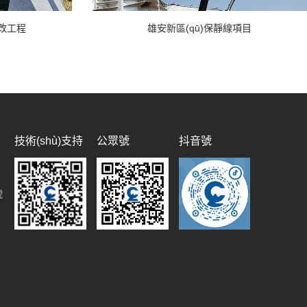
遷改工程
雄安新區(qū)保靜線項目
技術(shù)支持
公眾號
抖音號
號