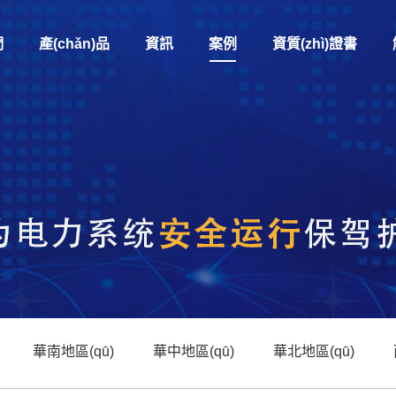
們
產(chǎn)品
資訊
案例
資質(zhì)證書
華南地區(qū)
華中地區(qū)
華北地區(qū)