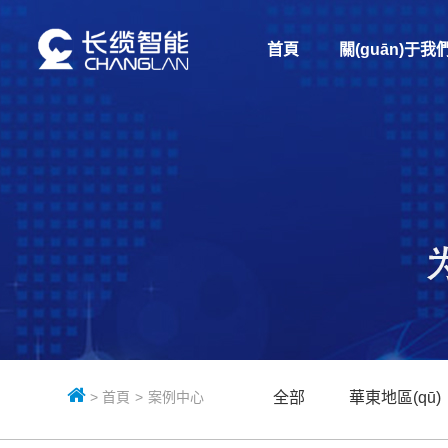
首頁
關(guān)于我
>
首頁
>
案例中心
全部
華東地區(qū)