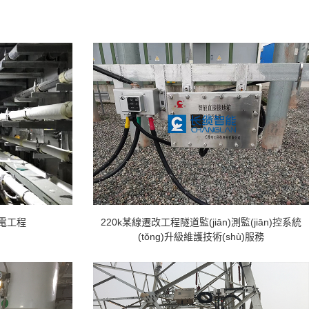
變電工程
220k某線遷改工程隧道監(jiān)測監(jiān)控系統
(tǒng)升級維護技術(shù)服務