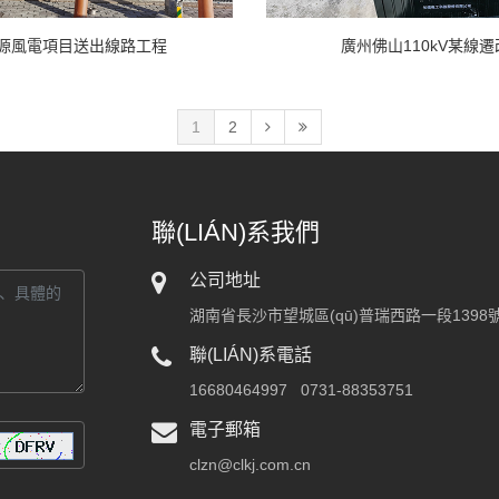
源風電項目送出線路工程
廣州佛山110kV某線
1
2
聯(LIÁN)系我們
公司地址
湖南省長沙市望城區(qū)普瑞西路一段1398
聯(LIÁN)系電話
16680464997 0731-88353751
電子郵箱
clzn@clkj.com.cn