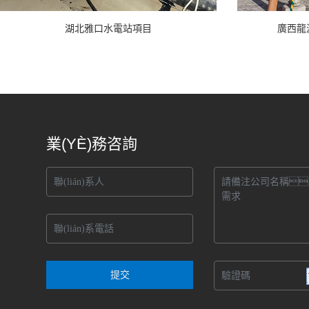
湖北雅口水電站項目
廣西龍
業(YÈ)務咨詢
提交