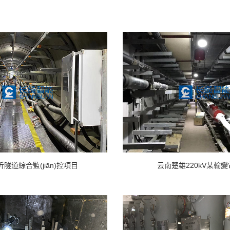
隧道綜合監(jiān)控項目
云南楚雄220kV某輸