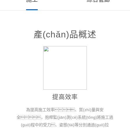
產(chǎn)品概述
提高效率
為提高施工效率、質(zhì)量與安
全，抱桿監(jiān)測(cè)系統(tǒng)將施工過
(guò)程中的受力、姿態(tài)等分別通過(guò)拉