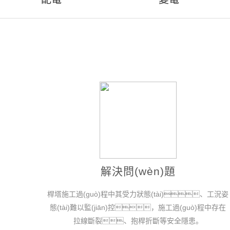
解決問(wèn)題
桿塔施工過(guò)程中其受力狀態(tài)、工況姿
態(tài)難以監(jiān)控，施工過(guò)程中存在
拉線斷裂、抱桿折斷等安全隱患。