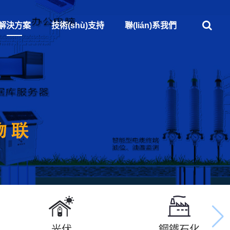
解決方案
技術(shù)支持
聯(lián)系我們
光伏
鋼鐵石化