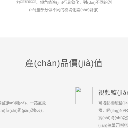
力、傾角值進(jìn)行具象化，對(duì)不同的測
(cè)量部分做不同的模塊化設(shè)計(jì)
產(chǎn)品價(jià)值
視頻監(ji
監(jiān)測(cè)、一路氣象
可增配視頻監(ji
í)時(shí)監(jiān)測(cè)，
備，經(jīng)
實(shí)時(shí
(jiān)控單元